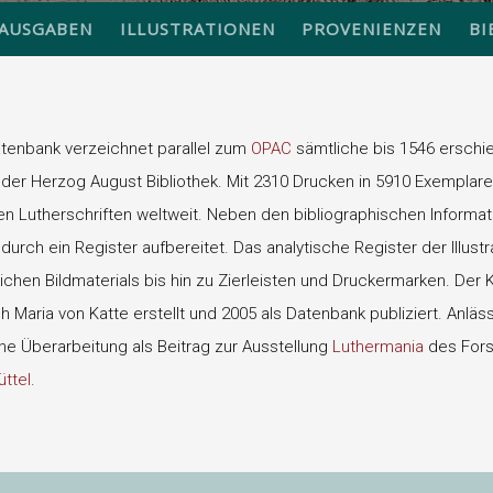
AUSGABEN
ILLUSTRATIONEN
PROVENIENZEN
BI
atenbank verzeichnet parallel zum
OPAC
sämtliche bis 1546 erschie
der Herzog August Bibliothek. Mit 2310 Drucken in 5910 Exemplare
 Lutherschriften weltweit. Neben den bibliographischen Informati
urch ein Register aufbereitet. Das analytische Register der Illust
eichen Bildmaterials bis hin zu Zierleisten und Druckermarken. Der
 Maria von Katte erstellt und 2005 als Datenbank publiziert. Anläs
ine Überarbeitung als Beitrag zur Ausstellung
Luthermania
des For
ttel
.