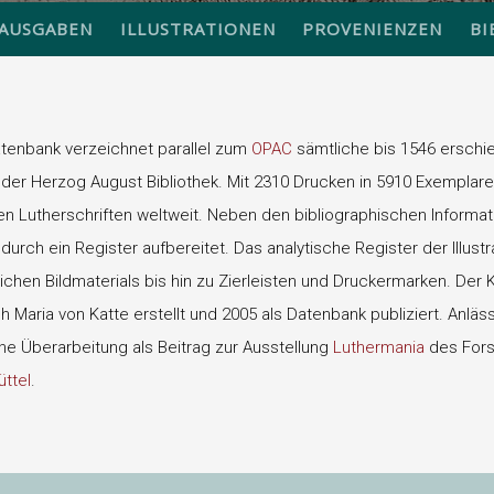
AUSGABEN
ILLUSTRATIONEN
PROVENIENZEN
BI
atenbank verzeichnet parallel zum
OPAC
sämtliche bis 1546 erschie
der Herzog August Bibliothek. Mit 2310 Drucken in 5910 Exemplare
 Lutherschriften weltweit. Neben den bibliographischen Informati
urch ein Register aufbereitet. Das analytische Register der Illust
eichen Bildmaterials bis hin zu Zierleisten und Druckermarken. Der
 Maria von Katte erstellt und 2005 als Datenbank publiziert. Anläs
ine Überarbeitung als Beitrag zur Ausstellung
Luthermania
des For
ttel
.